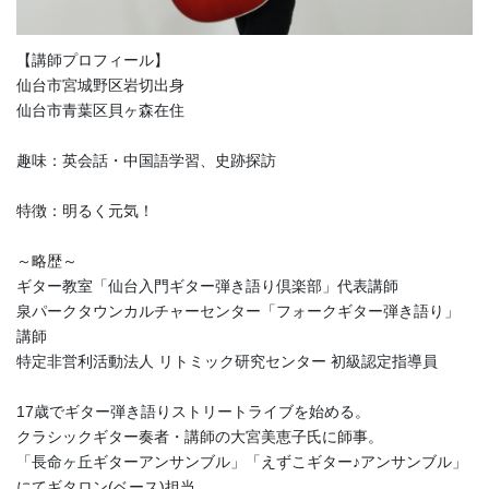
【講師プロフィール】
仙台市宮城野区岩切出身
仙台市青葉区貝ヶ森在住
趣味：英会話・中国語学習、史跡探訪
特徴：明るく元気！
～略歴～
ギター教室「仙台入門ギター弾き語り倶楽部」代表講師
泉パークタウンカルチャーセンター「フォークギター弾き語り」
講師
特定非営利活動法人 リトミック研究センター 初級認定指導員
17歳でギター弾き語りストリートライブを始める。
クラシックギター奏者・講師の大宮美恵子氏に師事。
「長命ヶ丘ギターアンサンブル」「えずこギター♪アンサンブル」
にてギタロン(ベース)担当。