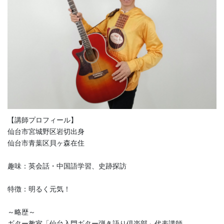
【講師プロフィール】
仙台市宮城野区岩切出身
仙台市青葉区貝ヶ森在住
趣味：英会話・中国語学習、史跡探訪
特徴：明るく元気！
～略歴～
ギター教室「仙台入門ギター弾き語り倶楽部」代表講師