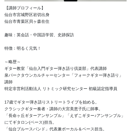
【講師プロフィール】
仙台市宮城野区岩切出身
仙台市青葉区貝ヶ森在住
趣味：英会話・中国語学習、史跡探訪
特徴：明るく元気！
～略歴～
ギター教室「仙台入門ギター弾き語り倶楽部」代表講師
泉パークタウンカルチャーセンター「フォークギター弾き語り」
講師
特定非営利活動法人 リトミック研究センター 初級認定指導員
17歳でギター弾き語りストリートライブを始める。
クラシックギター奏者・講師の大宮美恵子氏に師事。
「長命ヶ丘ギターアンサンブル」「えずこギター♪アンサンブル」
にてギタロン(ベース)担当。
「仙台ブルースバンド」代表兼ボーカル＆ベース担当。