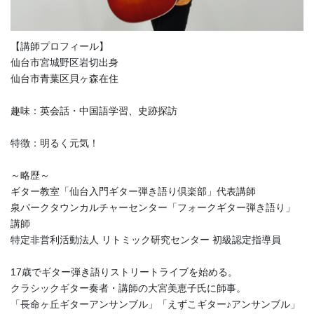
【講師プロフィール】
仙台市宮城野区岩切出身
仙台市青葉区貝ヶ森在住
趣味：英会話・中国語学習、史跡探訪
特徴：明るく元気！
～略歴～
ギター教室「仙台入門ギター弾き語り倶楽部」代表講師
泉パークタウンカルチャーセンター「フォークギター弾き語り」
講師
特定非営利活動法人 リトミック研究センター 初級認定指導員
17歳でギター弾き語りストリートライブを始める。
クラシックギター奏者・講師の大宮美恵子氏に師事。
「長命ヶ丘ギターアンサンブル」「えずこギター♪アンサンブル」