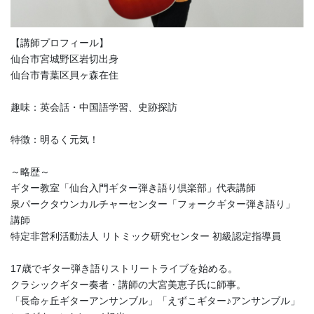
【講師プロフィール】
仙台市宮城野区岩切出身
仙台市青葉区貝ヶ森在住
趣味：英会話・中国語学習、史跡探訪
特徴：明るく元気！
～略歴～
ギター教室「仙台入門ギター弾き語り倶楽部」代表講師
泉パークタウンカルチャーセンター「フォークギター弾き語り」
講師
特定非営利活動法人 リトミック研究センター 初級認定指導員
17歳でギター弾き語りストリートライブを始める。
クラシックギター奏者・講師の大宮美恵子氏に師事。
「長命ヶ丘ギターアンサンブル」「えずこギター♪アンサンブル」