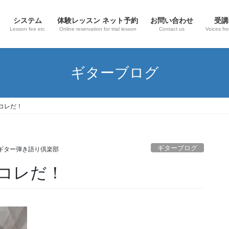
システム
体験レッスン ネット予約
お問い合わせ
受講
Lesson fee etc
Online reservation for trial lesson
Contact us
Voices fr
ギターブログ
コレだ！
ギターブログ
ギター弾き語り倶楽部
コレだ！