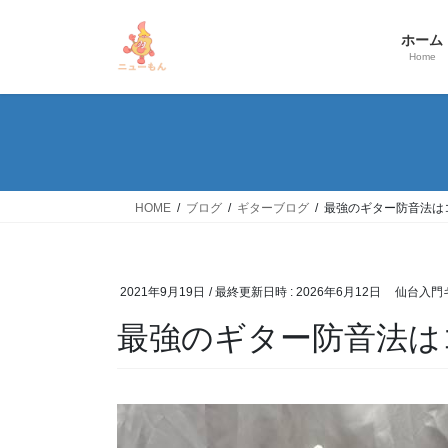
コ
ナ
ン
ビ
ホーム
テ
ゲ
Home
ン
ー
ツ
シ
へ
ョ
ス
ン
キ
に
ッ
移
HOME
ブログ
ギターブログ
最強のギター防音法は
プ
動
2021年9月19日
/ 最終更新日時 :
2026年6月12日
仙台入門
最強のギター防音法は