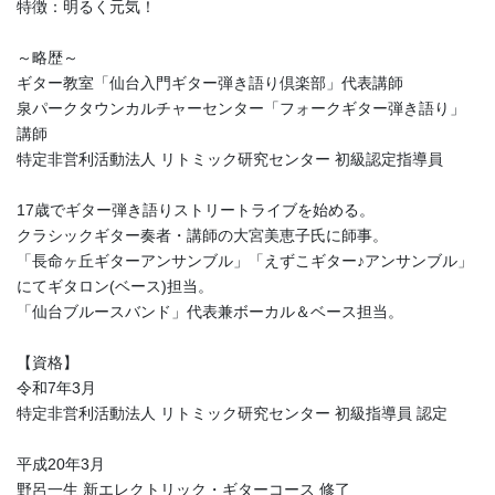
特徴：明るく元気！
～略歴～
ギター教室「仙台入門ギター弾き語り倶楽部」代表講師
泉パークタウンカルチャーセンター「フォークギター弾き語り」
講師
特定非営利活動法人 リトミック研究センター 初級認定指導員
17歳でギター弾き語りストリートライブを始める。
クラシックギター奏者・講師の大宮美恵子氏に師事。
「長命ヶ丘ギターアンサンブル」「えずこギター♪アンサンブル」
にてギタロン(ベース)担当。
「仙台ブルースバンド」代表兼ボーカル＆ベース担当。
【資格】
令和7年3月
特定非営利活動法人 リトミック研究センター 初級指導員 認定
平成20年3月
野呂一生 新エレクトリック・ギターコース 修了