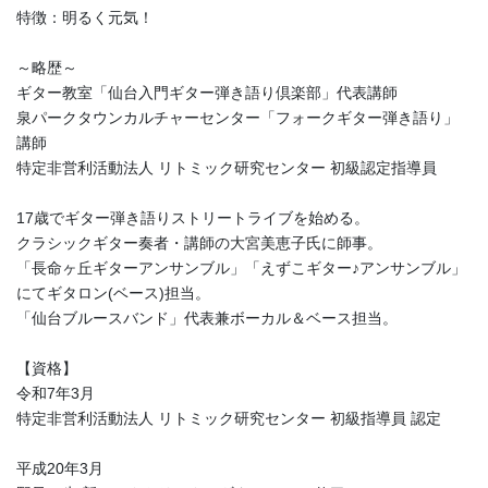
特徴：明るく元気！
～略歴～
ギター教室「仙台入門ギター弾き語り倶楽部」代表講師
泉パークタウンカルチャーセンター「フォークギター弾き語り」
講師
特定非営利活動法人 リトミック研究センター 初級認定指導員
17歳でギター弾き語りストリートライブを始める。
クラシックギター奏者・講師の大宮美恵子氏に師事。
「長命ヶ丘ギターアンサンブル」「えずこギター♪アンサンブル」
にてギタロン(ベース)担当。
「仙台ブルースバンド」代表兼ボーカル＆ベース担当。
【資格】
令和7年3月
特定非営利活動法人 リトミック研究センター 初級指導員 認定
平成20年3月