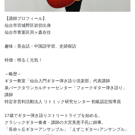
【講師プロフィール】
仙台市宮城野区岩切出身
仙台市青葉区貝ヶ森在住
趣味：英会話・中国語学習、史跡探訪
特徴：明るく元気！
～略歴～
ギター教室「仙台入門ギター弾き語り倶楽部」代表講師
泉パークタウンカルチャーセンター「フォークギター弾き語り」
講師
特定非営利活動法人 リトミック研究センター 初級認定指導員
17歳でギター弾き語りストリートライブを始める。
クラシックギター奏者・講師の大宮美恵子氏に師事。
「長命ヶ丘ギターアンサンブル」「えずこギター♪アンサンブル」