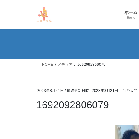
コ
ナ
ン
ビ
ホーム
テ
ゲ
Home
ン
ー
ツ
シ
へ
ョ
ス
ン
キ
に
ッ
移
HOME
メディア
1692092806079
プ
動
2023年8月21日
/ 最終更新日時 :
2023年8月21日
仙台入門
1692092806079