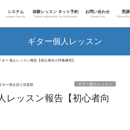
システム
体験レッスン ネット予約
お問い合わせ
受講
Lesson fee etc
Online reservation for trial lesson
Contact us
Voices fr
ギター個人レッスン
）ギター 個人レッスン報告【初心者向け伴奏練習】
ギター個人レッスン
ギター弾き語り倶楽部
個人レッスン報告【初心者向