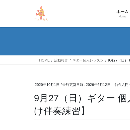
コ
ナ
ン
ビ
ホーム
テ
ゲ
Home
ン
ー
ツ
シ
へ
ョ
ス
ン
キ
に
ッ
移
HOME
活動報告
ギター個人レッスン
9月27（日
プ
動
2020年10月1日
/ 最終更新日時 :
2026年6月12日
仙台入門
9月27（日）ギター 
け伴奏練習】