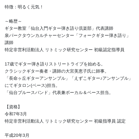
特徴：明るく元気！
～略歴～
ギター教室「仙台入門ギター弾き語り倶楽部」代表講師
泉パークタウンカルチャーセンター「フォークギター弾き語り」
講師
特定非営利活動法人 リトミック研究センター 初級認定指導員
17歳でギター弾き語りストリートライブを始める。
クラシックギター奏者・講師の大宮美恵子氏に師事。
「長命ヶ丘ギターアンサンブル」「えずこギター♪アンサンブル」
にてギタロン(ベース)担当。
「仙台ブルースバンド」代表兼ボーカル＆ベース担当。
【資格】
令和7年3月
特定非営利活動法人 リトミック研究センター 初級指導員 認定
平成20年3月