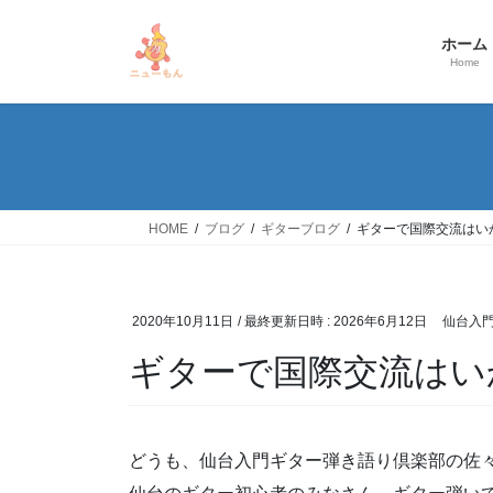
コ
ナ
ン
ビ
ホーム
テ
ゲ
Home
ン
ー
ツ
シ
へ
ョ
ス
ン
キ
に
ッ
移
HOME
ブログ
ギターブログ
ギターで国際交流はい
プ
動
2020年10月11日
/ 最終更新日時 :
2026年6月12日
仙台入
ギターで国際交流はい
どうも、仙台入門ギター弾き語り倶楽部の佐