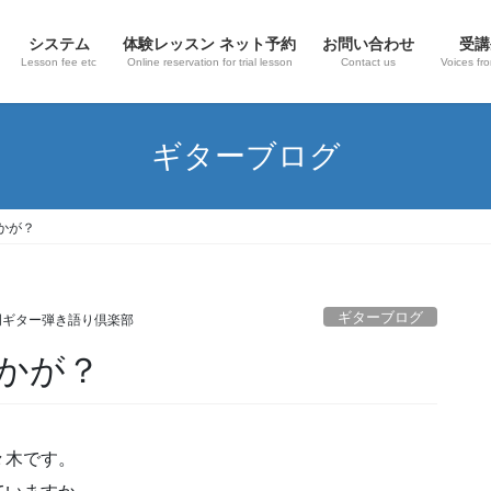
システム
体験レッスン ネット予約
お問い合わせ
受講
Lesson fee etc
Online reservation for trial lesson
Contact us
Voices fr
ギターブログ
かが？
ギターブログ
門ギター弾き語り倶楽部
かが？
々木です。