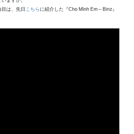
ていますか。
曲目は、先日
こちら
に紹介した『Cho Mình Em – Binz』