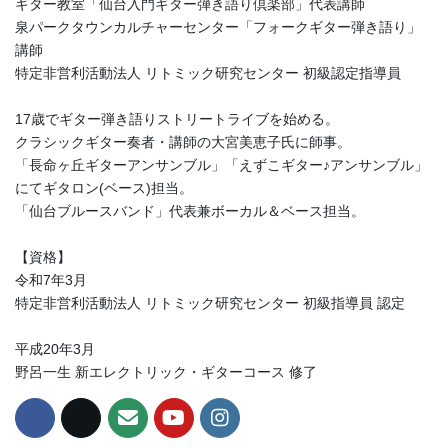
ギター教室「仙台入門ギター弾き語り倶楽部」代表講師
泉パークタウンカルチャーセンター「フォークギター弾き語り」
講師
特定非営利活動法人 リトミック研究センター 初級認定指導員
17歳でギター弾き語りストリートライブを始める。
クラシックギター奏者・講師の大宮美恵子氏に師事。
「長命ヶ丘ギターアンサンブル」「えずこギター♪アンサンブル」
にてギタロン(ベース)担当。
「仙台ブルースバンド」代表兼ボーカル＆ベース担当。
【資格】
令和7年3月
特定非営利活動法人 リトミック研究センター 初級指導員 認定
平成20年3月
野呂一生 新エレクトリック・ギターコース 修了