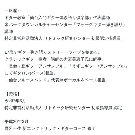
～略歴～
ギター教室「仙台入門ギター弾き語り倶楽部」代表講師
泉パークタウンカルチャーセンター「フォークギター弾き語り」
講師
特定非営利活動法人 リトミック研究センター 初級認定指導員
17歳でギター弾き語りストリートライブを始める。
クラシックギター奏者・講師の大宮美恵子氏に師事。
「長命ヶ丘ギターアンサンブル」「えずこギター♪アンサンブル」
にてギタロン(ベース)担当。
「仙台ブルースバンド」代表兼ボーカル＆ベース担当。
【資格】
令和7年3月
特定非営利活動法人 リトミック研究センター 初級指導員 認定
平成20年3月
野呂一生 新エレクトリック・ギターコース 修了