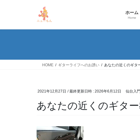
コ
ナ
ン
ビ
ホーム
テ
ゲ
Home
ン
ー
ツ
シ
へ
ョ
ス
ン
キ
に
ッ
移
HOME
ギターライフへのお誘い
あなたの近くのギタ
プ
動
2021年12月27日
/ 最終更新日時 :
2026年6月12日
仙台入
あなたの近くのギター