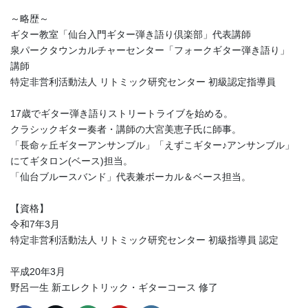
～略歴～
ギター教室「仙台入門ギター弾き語り倶楽部」代表講師
泉パークタウンカルチャーセンター「フォークギター弾き語り」
講師
特定非営利活動法人 リトミック研究センター 初級認定指導員
17歳でギター弾き語りストリートライブを始める。
クラシックギター奏者・講師の大宮美恵子氏に師事。
「長命ヶ丘ギターアンサンブル」「えずこギター♪アンサンブル」
にてギタロン(ベース)担当。
「仙台ブルースバンド」代表兼ボーカル＆ベース担当。
【資格】
令和7年3月
特定非営利活動法人 リトミック研究センター 初級指導員 認定
平成20年3月
野呂一生 新エレクトリック・ギターコース 修了