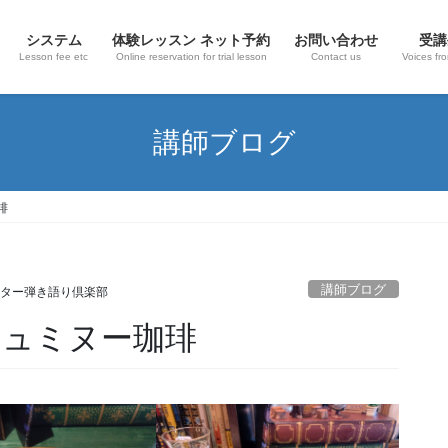
システム
体験レッスン ネット予約
お問い合わせ
受講
Lesson fee etc
Online reservation for trial lesson
Contact us
Voices fr
講師ブログ
琲
講師ブログ
ター弾き語り倶楽部
リュミヌー珈琲