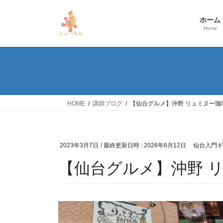
コ
ナ
ン
ビ
ホーム
テ
ゲ
Home
ン
ー
ツ
シ
へ
ョ
ス
ン
キ
に
ッ
移
HOME
講師ブログ
【仙台グルメ】沖野 リュミヌー珈
プ
動
2023年3月7日
/ 最終更新日時 :
2026年6月12日
仙台入門ギ
【仙台グルメ】沖野 