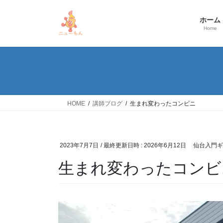
コ
ナ
ン
ビ
ホーム
テ
ゲ
Home
ン
ー
ツ
シ
へ
ョ
ス
ン
キ
に
ッ
移
HOME
講師ブログ
生まれ変わったコンビニ
プ
動
2023年7月7日
/ 最終更新日時 :
2026年6月12日
仙台入門ギ
生まれ変わったコンビ