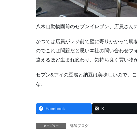
八木山動物園前のセブンイレブン、店員さん
かつては店員がレジ前で壁に寄りかかって腕
のでこれは問題だと思い本社の問い合わせフ
違えるほど生まれ変わり、気持ち良く買い物
セブン&アイの豆腐と納豆は美味しいので、
な。
Facebook
X
講師ブログ
カテゴリー