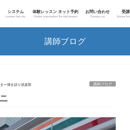
システム
体験レッスン ネット予約
お問い合わせ
受講
Lesson fee etc
Online reservation for trial lesson
Contact us
Voices fr
講師ブログ
講師ブログ
ター弾き語り倶楽部
ニ