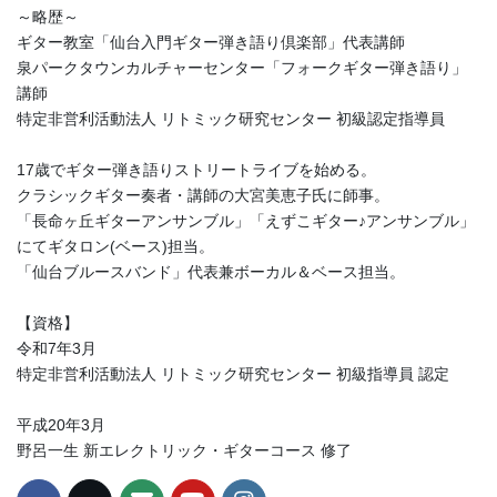
～略歴～
ギター教室「仙台入門ギター弾き語り倶楽部」代表講師
泉パークタウンカルチャーセンター「フォークギター弾き語り」
講師
特定非営利活動法人 リトミック研究センター 初級認定指導員
17歳でギター弾き語りストリートライブを始める。
クラシックギター奏者・講師の大宮美恵子氏に師事。
「長命ヶ丘ギターアンサンブル」「えずこギター♪アンサンブル」
にてギタロン(ベース)担当。
「仙台ブルースバンド」代表兼ボーカル＆ベース担当。
【資格】
令和7年3月
特定非営利活動法人 リトミック研究センター 初級指導員 認定
平成20年3月
野呂一生 新エレクトリック・ギターコース 修了