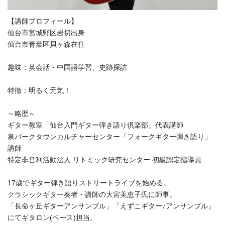
【講師プロフィール】
仙台市宮城野区岩切出身
仙台市青葉区貝ヶ森在住
趣味：英会話・中国語学習、史跡探訪
特徴：明るく元気！
～略歴～
ギター教室「仙台入門ギター弾き語り倶楽部」代表講師
泉パークタウンカルチャーセンター「フォークギター弾き語り」
講師
特定非営利活動法人 リトミック研究センター 初級認定指導員
17歳でギター弾き語りストリートライブを始める。
クラシックギター奏者・講師の大宮美恵子氏に師事。
「長命ヶ丘ギターアンサンブル」「えずこギター♪アンサンブル」
にてギタロン(ベース)担当。