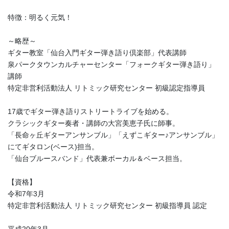
特徴：明るく元気！
～略歴～
ギター教室「仙台入門ギター弾き語り倶楽部」代表講師
泉パークタウンカルチャーセンター「フォークギター弾き語り」
講師
特定非営利活動法人 リトミック研究センター 初級認定指導員
17歳でギター弾き語りストリートライブを始める。
クラシックギター奏者・講師の大宮美恵子氏に師事。
「長命ヶ丘ギターアンサンブル」「えずこギター♪アンサンブル」
にてギタロン(ベース)担当。
「仙台ブルースバンド」代表兼ボーカル＆ベース担当。
【資格】
令和7年3月
特定非営利活動法人 リトミック研究センター 初級指導員 認定