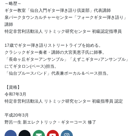
～略歴～
ギター教室「仙台入門ギター弾き語り倶楽部」代表講師
泉パークタウンカルチャーセンター「フォークギター弾き語り」
講師
特定非営利活動法人 リトミック研究センター 初級認定指導員
17歳でギター弾き語りストリートライブを始める。
クラシックギター奏者・講師の大宮美恵子氏に師事。
「長命ヶ丘ギターアンサンブル」「えずこギター♪アンサンブル」
にてギタロン(ベース)担当。
「仙台ブルースバンド」代表兼ボーカル＆ベース担当。
【資格】
令和7年3月
特定非営利活動法人 リトミック研究センター 初級指導員 認定
平成20年3月
野呂一生 新エレクトリック・ギターコース 修了