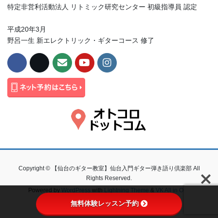
特定非営利活動法人 リトミック研究センター 初級指導員 認定
平成20年3月
野呂一生 新エレクトリック・ギターコース 修了
Copyright © 【仙台のギター教室】仙台入門ギター弾き語り倶楽部 All
Rights Reserved.
Powered by
WordPress
with
Lightning Theme
&
VK All in One
Expansion Unit
無料体験レッスン予約