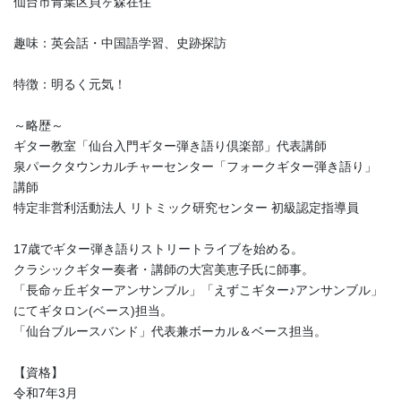
仙台市青葉区貝ヶ森在住
趣味：英会話・中国語学習、史跡探訪
特徴：明るく元気！
～略歴～
ギター教室「仙台入門ギター弾き語り倶楽部」代表講師
泉パークタウンカルチャーセンター「フォークギター弾き語り」
講師
特定非営利活動法人 リトミック研究センター 初級認定指導員
17歳でギター弾き語りストリートライブを始める。
クラシックギター奏者・講師の大宮美恵子氏に師事。
「長命ヶ丘ギターアンサンブル」「えずこギター♪アンサンブル」
にてギタロン(ベース)担当。
「仙台ブルースバンド」代表兼ボーカル＆ベース担当。
【資格】
令和7年3月