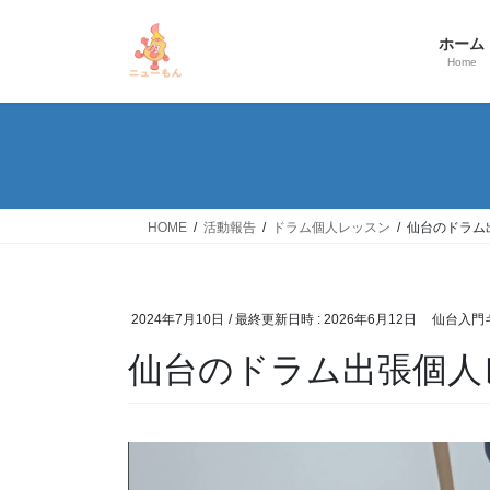
コ
ナ
ン
ビ
ホーム
テ
ゲ
Home
ン
ー
ツ
シ
へ
ョ
ス
ン
キ
に
ッ
移
HOME
活動報告
ドラム個人レッスン
仙台のドラム
プ
動
2024年7月10日
/ 最終更新日時 :
2026年6月12日
仙台入門
仙台のドラム出張個人