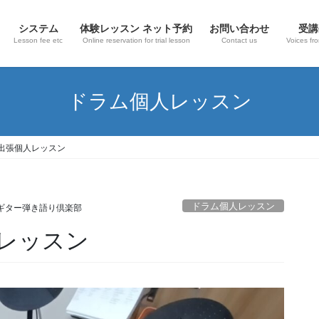
システム
体験レッスン ネット予約
お問い合わせ
受講
Lesson fee etc
Online reservation for trial lesson
Contact us
Voices fr
ドラム個人レッスン
出張個人レッスン
ドラム個人レッスン
ギター弾き語り倶楽部
レッスン