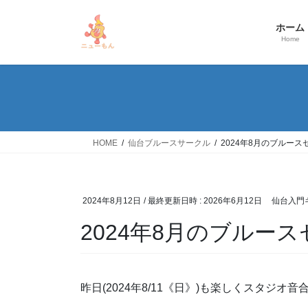
コ
ナ
ン
ビ
ホーム
テ
ゲ
Home
ン
ー
ツ
シ
へ
ョ
ス
ン
キ
に
ッ
移
HOME
仙台ブルースサークル
2024年8月のブルー
プ
動
2024年8月12日
/ 最終更新日時 :
2026年6月12日
仙台入門
2024年8月のブルー
昨日(2024年8/11《日》)も楽しくスタジオ