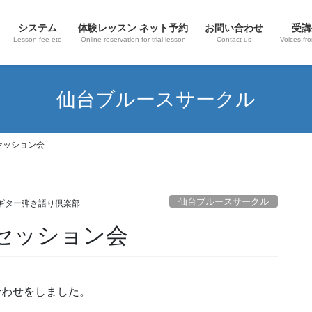
システム
体験レッスン ネット予約
お問い合わせ
受講
Lesson fee etc
Online reservation for trial lesson
Contact us
Voices fr
仙台ブルースサークル
スセッション会
仙台ブルースサークル
ギター弾き語り倶楽部
スセッション会
音合わせをしました。