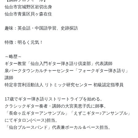
仙台市宮城野区岩切出身
仙台市青葉区貝ヶ森在住
趣味：英会話・中国語学習、史跡探訪
特徴：明るく元気！
～略歴～
ギター教室「仙台入門ギター弾き語り倶楽部」代表講師
泉パークタウンカルチャーセンター「フォークギター弾き語り」
講師
特定非営利活動法人 リトミック研究センター 初級認定指導員
17歳でギター弾き語りストリートライブを始める。
クラシックギター奏者・講師の大宮美恵子氏に師事。
「長命ヶ丘ギターアンサンブル」「えずこギター♪アンサンブル」
にてギタロン(ベース)担当。
「仙台ブルースバンド」代表兼ボーカル＆ベース担当。