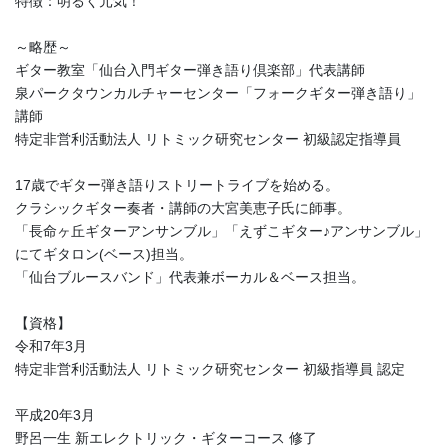
特徴：明るく元気！
～略歴～
ギター教室「仙台入門ギター弾き語り倶楽部」代表講師
泉パークタウンカルチャーセンター「フォークギター弾き語り」
講師
特定非営利活動法人 リトミック研究センター 初級認定指導員
17歳でギター弾き語りストリートライブを始める。
クラシックギター奏者・講師の大宮美恵子氏に師事。
「長命ヶ丘ギターアンサンブル」「えずこギター♪アンサンブル」
にてギタロン(ベース)担当。
「仙台ブルースバンド」代表兼ボーカル＆ベース担当。
【資格】
令和7年3月
特定非営利活動法人 リトミック研究センター 初級指導員 認定
平成20年3月
野呂一生 新エレクトリック・ギターコース 修了