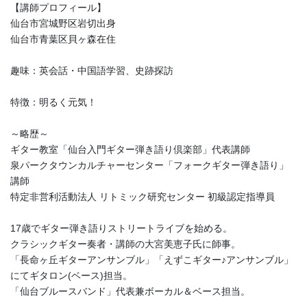
【講師プロフィール】
仙台市宮城野区岩切出身
仙台市青葉区貝ヶ森在住
趣味：英会話・中国語学習、史跡探訪
特徴：明るく元気！
～略歴～
ギター教室「仙台入門ギター弾き語り倶楽部」代表講師
泉パークタウンカルチャーセンター「フォークギター弾き語り」
講師
特定非営利活動法人 リトミック研究センター 初級認定指導員
17歳でギター弾き語りストリートライブを始める。
クラシックギター奏者・講師の大宮美恵子氏に師事。
「長命ヶ丘ギターアンサンブル」「えずこギター♪アンサンブル」
にてギタロン(ベース)担当。
「仙台ブルースバンド」代表兼ボーカル＆ベース担当。