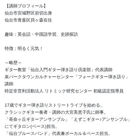
【講師プロフィール】
仙台市宮城野区岩切出身
仙台市青葉区貝ヶ森在住
趣味：英会話・中国語学習、史跡探訪
特徴：明るく元気！
～略歴～
ギター教室「仙台入門ギター弾き語り倶楽部」代表講師
泉パークタウンカルチャーセンター「フォークギター弾き語り」
講師
特定非営利活動法人 リトミック研究センター 初級認定指導員
17歳でギター弾き語りストリートライブを始める。
クラシックギター奏者・講師の大宮美恵子氏に師事。
「長命ヶ丘ギターアンサンブル」「えずこギター♪アンサンブル」
にてギタロン(ベース)担当。
「仙台ブルースバンド」代表兼ボーカル＆ベース担当。