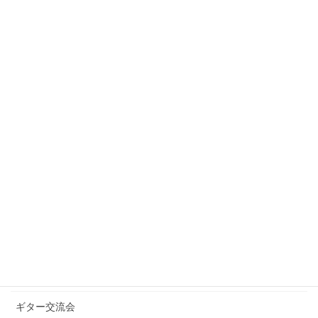
2021年2月
2021年1月
2020年12月
2020年10月
2020年9月
カテゴリー
お知らせ
ギターグループレッスン
ギターブログ
ギターライフへのお誘い
ギター交流会