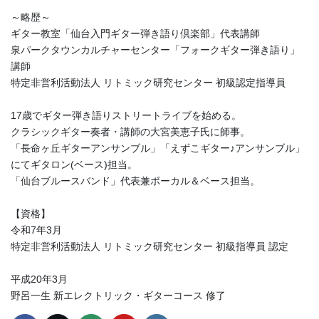
～略歴～
ギター教室「仙台入門ギター弾き語り倶楽部」代表講師
泉パークタウンカルチャーセンター「フォークギター弾き語り」
講師
特定非営利活動法人 リトミック研究センター 初級認定指導員
17歳でギター弾き語りストリートライブを始める。
クラシックギター奏者・講師の大宮美恵子氏に師事。
「長命ヶ丘ギターアンサンブル」「えずこギター♪アンサンブル」
にてギタロン(ベース)担当。
「仙台ブルースバンド」代表兼ボーカル＆ベース担当。
【資格】
令和7年3月
特定非営利活動法人 リトミック研究センター 初級指導員 認定
平成20年3月
野呂一生 新エレクトリック・ギターコース 修了